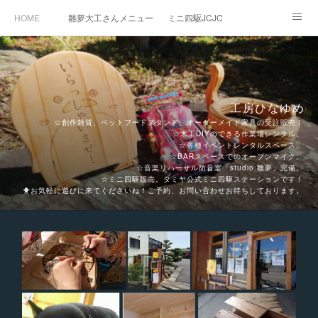
HOME
雛夢大工さんメニュー表
ミニ四駆JCJC
ミニ四駆手作り木製コース走行体験
スタジオ雛夢レンタル
DIY工作室＆製材所レンタル
MUSIC BARスペース &レンタル小屋
工房ひなゆめ
オリジナル雑貨販売＆オーダー家具etc
ACCESS
Ameblo
☆創作雑貨、ペットフードスタンド、オーダーメイド家具の受注販売！
☆木工DIYのできる作業場レンタル。
☆各種イベントレンタルスペース。
☆BARスペースでのオープンマイク。
☆音楽リハーサル防音室「studio 雛夢」完備。
☆ミニ四駆販売。タミヤ公式ミニ四駆ステーションです！
🐥お気軽に遊びに来てくださいね！ご予約、お問い合わせお待ちしております。